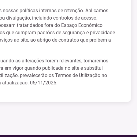
nossas políticas internas de retenção. Aplicamos
u divulgação, incluindo controlos de acesso,
e possam tratar dados fora do Espaço Económico
mos que cumpram padrões de segurança e privacidade
ços ao site, ao abrigo de contratos que proíbem a
. Quando as alterações forem relevantes, tomaremos
a em vigor quando publicada no site e substitui
Utilização, prevalecerão os Termos de Utilização no
a atualização: 05/11/2025.