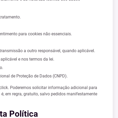
tratamento.
entimento para cookies não essenciais.
 transmissão a outro responsável, quando aplicável.
aplicável e nos termos da lei.
o.
cional de Proteção de Dados (CNPD).
lick
. Poderemos solicitar informação adicional para
s é, em regra, gratuito, salvo pedidos manifestamente
a Política