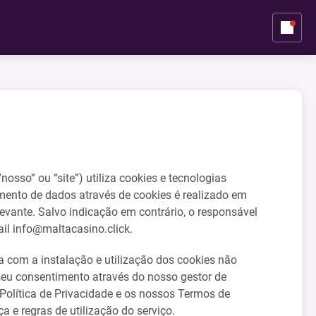
osso” ou “site”) utiliza cookies e tecnologias
tamento de dados através de cookies é realizado em
evante. Salvo indicação em contrário, o responsável
ail
info@maltacasino.click
.
da com a instalação e utilização dos cookies não
 seu consentimento através do nosso gestor de
Política de Privacidade e os nossos Termos de
 e regras de utilização do serviço.