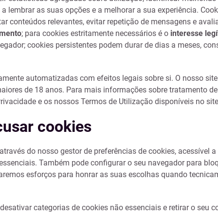
a lembrar as suas opções e a melhorar a sua experiência. Cook
r conteúdos relevantes, evitar repetição de mensagens e avalia
imento
; para cookies estritamente necessários é o
interesse leg
egador; cookies persistentes podem durar de dias a meses, cons
mente automatizadas com efeitos legais sobre si. O nosso site 
a maiores de 18 anos. Para mais informações sobre tratamento de
rivacidade e os nossos Termos de Utilização disponíveis no site
cusar cookies
avés do nosso gestor de preferências de cookies, acessível a par
 essenciais. Também pode configurar o seu navegador para bloque
daremos esforços para honrar as suas escolhas quando tecnica
r/desativar categorias de cookies não essenciais e retirar o seu