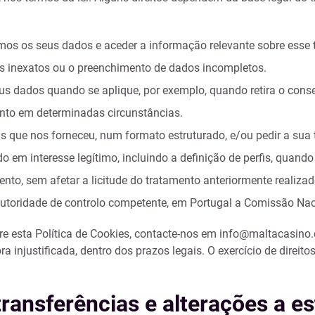
amos os seus dados e aceder a informação relevante sobre esse 
dos inexatos ou o preenchimento de dados incompletos.
eus dados quando se aplique, por exemplo, quando retira o cons
amento em determinadas circunstâncias.
is que nos forneceu, num formato estruturado, e/ou pedir a sua
 em interesse legítimo, incluindo a definição de perfis, quando 
nto, sem afetar a licitude do tratamento anteriormente realizad
autoridade de controlo competente, em Portugal a Comissão Na
re esta Política de Cookies, contacte-nos em
info@maltacasino.c
 injustificada, dentro dos prazos legais. O exercício de direito
ansferências e alterações a est