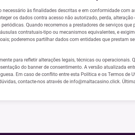
necessário às finalidades descritas e em conformidade com as 
eger os dados contra acesso não autorizado, perda, alteração o
as periódicas. Quando recorremos a prestadores de serviços qu
usulas contratuais-tipo ou mecanismos equivalentes, e exigi
s; poderemos partilhar dados com entidades que prestam servi
mente para refletir alterações legais, técnicas ou operacionais
esentação do banner de consentimento. A versão atualizada entr
rtuguesa. Em caso de conflito entre esta Política e os Termos de 
 dúvidas, contacte-nos através de
info@maltacasino.click
. Últim