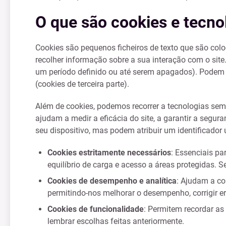
O que são cookies e tecn
Cookies são pequenos ficheiros de texto que são colo
recolher informação sobre a sua interação com o sit
um período definido ou até serem apagados). Podem se
(cookies de terceira parte).
Além de cookies, podemos recorrer a tecnologias seme
ajudam a medir a eficácia do site, a garantir a segura
seu dispositivo, mas podem atribuir um identificador
Cookies estritamente necessários
: Essenciais pa
equilíbrio de carga e acesso a áreas protegidas. 
Cookies de desempenho e analítica
: Ajudam a co
permitindo-nos melhorar o desempenho, corrigir er
Cookies de funcionalidade
: Permitem recordar as
lembrar escolhas feitas anteriormente.