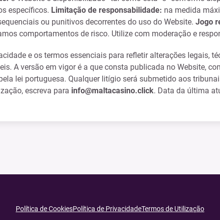
os específicos.
Limitação de responsabilidade:
na medida máxim
nsequenciais ou punitivos decorrentes do uso do Website.
Jogo r
amos comportamentos de risco. Utilize com moderação e respon
acidade e os termos essenciais para refletir alterações legais, 
is. A versão em vigor é a que consta publicada no Website, co
pela lei portuguesa. Qualquer litígio será submetido aos tribu
ilização, escreva para
info@maltacasino.click
. Data da última a
Política de Cookies
Política de Privacidade
Termos de Utilização