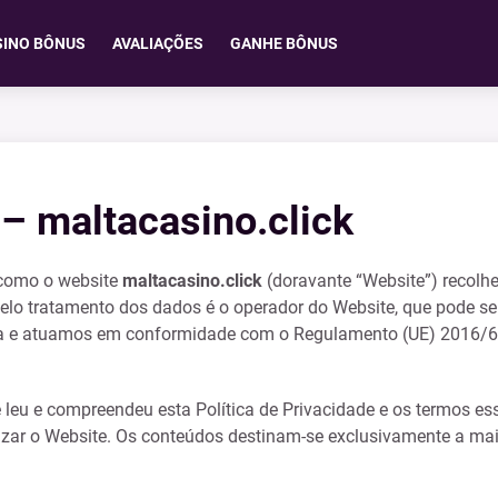
SINO BÔNUS
AVALIAÇÕES
GANHE BÔNUS
 – maltacasino.click
a como o website
maltacasino.click
(doravante “Website”) recolhe,
pelo tratamento dos dados é o operador do Website, que pode se
ça e atuamos em conformidade com o Regulamento (UE) 2016/67
que leu e compreendeu esta Política de Privacidade e os termos e
lizar o Website. Os conteúdos destinam-se exclusivamente a mai