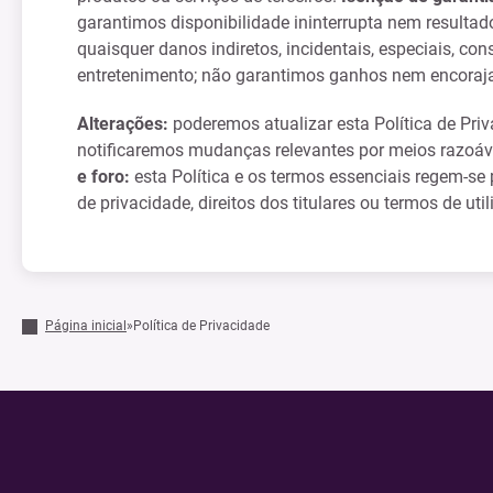
garantimos disponibilidade ininterrupta nem resultad
quaisquer danos indiretos, incidentais, especiais, co
entretenimento; não garantimos ganhos nem encoraj
Alterações:
poderemos atualizar esta Política de Priv
notificaremos mudanças relevantes por meios razoáve
e foro:
esta Política e os termos essenciais regem-se 
de privacidade, direitos dos titulares ou termos de ut
Página inicial
»
Política de Privacidade